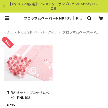
【12/18～20限定】15%OFFクーポンプレゼント！#PayIDス
ゴ割
ブロッサムペーパーPNK103 | PAP
ETERIE SHOP
HOM
NK craft ペーパークイリ
ブロッサムペーパーPNK
E
ング
103
手作りキット ブロッサムペ
ーパーPNK103
¥715