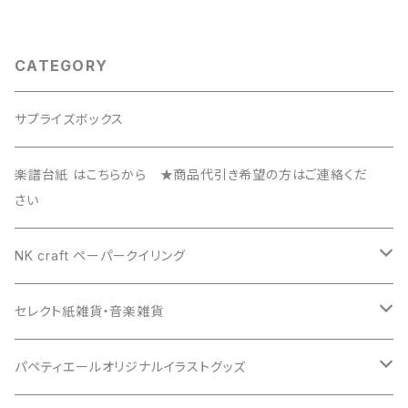
CATEGORY
サプライズボックス
楽譜台紙 はこちらから ★商品代引き希望の方はご連絡くだ
さい
NK craft ペーパークイリング
ブロッサムペーパーGRN106
セレクト紙雑貨・音楽雑貨
ブロッサムペーパーPPL103
Nkcraft オリジナル商品
パペティエールオリジナルイラストグッズ