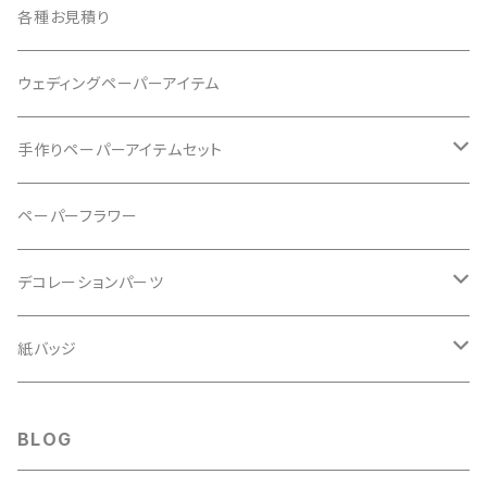
ブロッサムペーパーYLL102
手作りキット
各種お見積り
ブロッサムペーパーBLU103
ウェディングペーパーアイテム
ブロッサムペーパーPNK102
手作りペーパーアイテムセット
ブロッサムペーパーPPL102
発表会プログラム用紙
ペーパーフラワー
イラストデータ付き
ブロッサムペーパーRED102
ブックカバーシリーズ
デコレーションパーツ
紙だけ10枚単位
江戸小染 うろこ
ブロッサムペーパーPNK103
ブロッサムペーパーGRN106
紙バッジ
ギンガムGA エアリーピンク
ブロッサムペーパーBLU102
ブロッサムペーパーPPL103
パーツ無し
BLOG
ブロッサムペーパーPPL101
ブロッサムペーパーYLL102
パーツ付